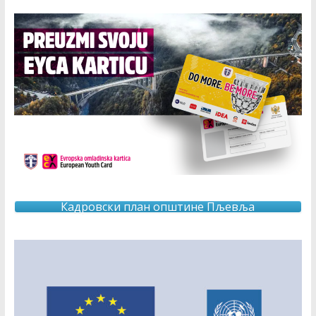
Кадровски план општине Пљевља