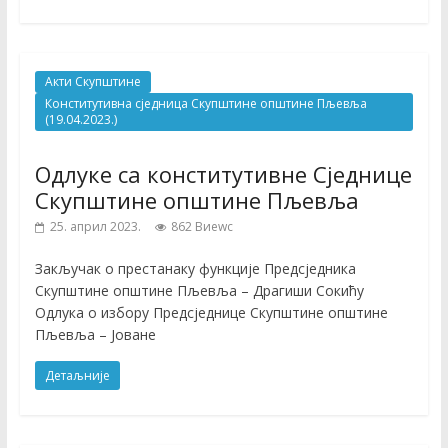
Акти Скупштине
Конститутивна сједница Скупштине општине Пљевља
(19.04.2023.)
Одлуке са конститутивне Сједнице
Скупштине општине Пљевља
25. април 2023.
862 Виеwс
Закључак о престанаку функције Предсједника
Скупштине општине Пљевља – Драгиши Сокићу
Одлука о избору Предсједнице Скупштине општине
Пљевља – Јоване
Детаљније