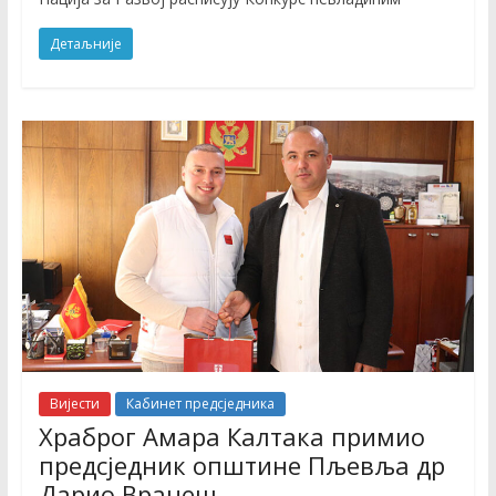
Детаљније
Вијести
Кабинет предсједника
Храброг Амара Калтака примио
предсједник општине Пљевља др
Дарио Вранеш