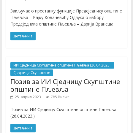
Закључак о престанку функције Предсједнику општине
Пљевља – Рајку Ковачевићу Одлука о избору
Предсједника општине Пљевља – Дарија Вранеша
Детаљније
ИИ Сједница Скупштине општине Пљевља (26.04.2023.)
Сједнице Скупштине
Позив за ИИ Сједницу Скупштине
општине Пљевља
25. април 2023.
785 Виеwс
Позив за ИИ Сједницу Скупштине општине Пљевља
(26.04.2023.)
Детаљније