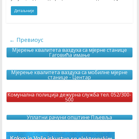
Детаљније
← Превиоус
Мјерење квалитета ваздуха са мјерне станице
Гаговића имање
Мјерење квалитета ваздуха са мобилне мјерне
станице - Центар
Комунална полиција дежурна служба тел. 052/300-
500
Уплатни рачуни општине Пљевља