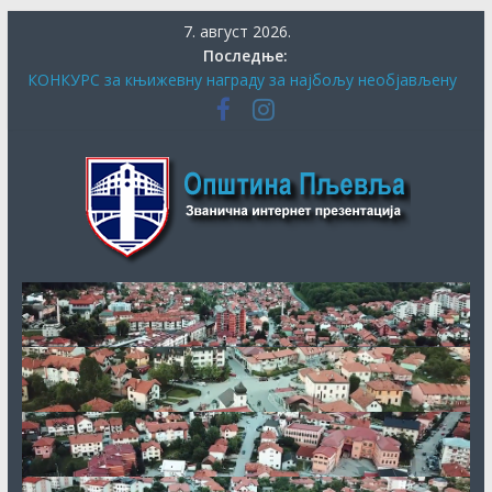
Скип
7. август 2026.
то
Последње:
цонтент
КОНКУРС за књижевну награду за најбољу необјављену
књигу и за најбољу необјављену пјесму о завичају
ПЉЕВАЉСКИ ФЕСТИВАЛ КЊИГЕ
Општина
СЕКРЕТАРИЈАТ ЗА КУЛТУРУ, СОЦИЈАЛНА И ДРУГА
ПИТАЊА ОБЕЗБИЈЕДИО ДОДАТНА СРЕДСТВА ЗА
ЈУБИЛАРНУ МАНИФЕСТАЦИЈУ „40. ДАНИ ХУМОРА И
Пљевља
САТИРЕ ВУКО БЕЗАРЕВИЋ“
ДАНАС ПОЧИЊЕ ПРИЈАВА ЗА СУБВЕНЦИЈЕ ЗА НАБАВКУ
ПЕЛЕТА
ОБАВЈЕШТЕЊЕ О продужењу рока за додјелу подршке
кроз мјеру “Програм прераде пољопривредних производа
“ за 2026.годину