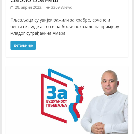
28. април 2023.
3369 Виеwс
Пљевљаци су увијек важили за храбре, срчане и
честите људе а то се најбоље показало на примјеру
младог суграђанина Амара
Детаљније