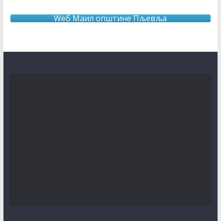
Wеб Маил општине Пљевља
ОБАВЈЕШТЕЊЕ О продужењу рока за додјелу подршке
кроз мјеру “Програм прераде пољопривредних
производа “ за 2026.годину
3. август 2026.
КОНКУРС за књижевну награду за најбољу
необјављену књигу и за најбољу необјављену пјесму
о завичају
31. јул 2026.
О Б А В Ј Е Ш Т Е Њ Е
30. јул 2026.
Отворени поступак јавне набавке радова –
Адаптација путне инфраструктуре по партијама
30. јул 2026.