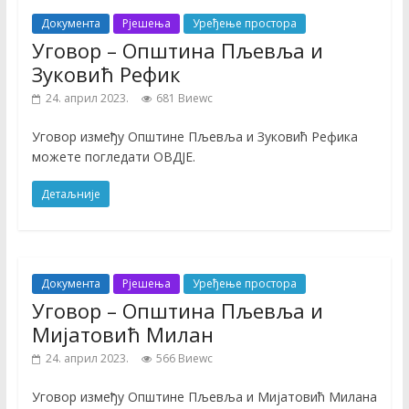
Документа
Рјешења
Уређење простора
Уговор – Општина Пљевља и
Зуковић Рефик
24. април 2023.
681 Виеwс
Уговор између Општине Пљевља и Зуковић Рефика
можете погледати ОВДЈЕ.
Детаљније
Документа
Рјешења
Уређење простора
Уговор – Општина Пљевља и
Мијатовић Милан
24. април 2023.
566 Виеwс
Уговор између Општине Пљевља и Мијатовић Милана