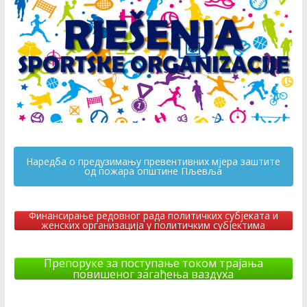
Наредба о предузимању превентивних мјера заштите
од пожара општине Пљевља
Финансирање редовног рада политичких субјеката и
женских организација у политичким субјектима
Препоруке за поступање током трајања
повишеног загађења ваздуха