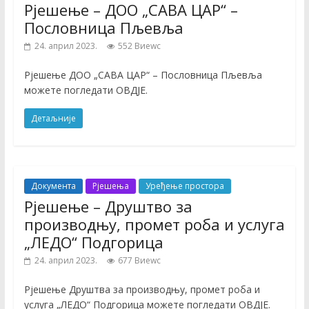
Рјешење – ДОО „САВА ЦАР“ –
Пословница Пљевља
24. април 2023.
552 Виеwс
Рјешење ДОО „САВА ЦАР“ – Пословница Пљевља
можете погледати ОВДЈЕ.
Детаљније
Документа
Рјешења
Уређење простора
Рјешење – Друштво за
производњу, промет роба и услуга
„ЛЕДО“ Подгорица
24. април 2023.
677 Виеwс
Рјешење Друштва за производњу, промет роба и
услуга „ЛЕДО“ Подгорица можете погледати ОВДЈЕ.