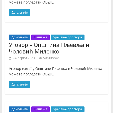
можете погледати ОВДЈЕ.
Детаљније
Документа
Рјешења
Уређење простора
Уговор – Општина Пљевља и
Чоловић Миленко
24. април 2023.
506 Виеwс
Уговор између Општине Пљевља и Чоловић Миленка
можете погледати ОВДЈЕ.
Детаљније
Документа
Рјешења
Уређење простора