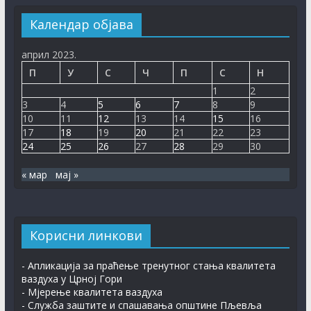
Отворени поступак јавне набавке радова – Санација и
Календар објава
пресвлачење локалних путева асфалтним застором
(шифра поступка: 115538, објављен дана 20.5.2026.
године).
април 2023.
30. јул 2026.
П
У
С
Ч
П
С
Н
1
2
Рјешење – Остојић Слободан
3
4
5
6
7
8
9
30. јул 2026.
10
11
12
13
14
15
16
17
18
19
20
21
22
23
Рјешење – Клепо Џенана
24
25
26
27
28
29
30
30. јул 2026.
« мар
мај »
ПЉЕВАЉСКИ ФЕСТИВАЛ КЊИГЕ
7. август 2026.
Корисни линкови
- Апликација за праћење тренутног стања квалитета
ваздуха у Црној Гори
- Мјерење квалитета ваздуха
- Служба заштите и спашавања општине Пљевља