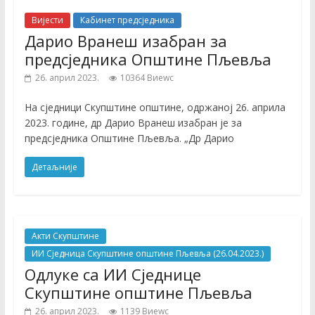
Вијести
Кабинет предсједника
Дарио Вранеш изабран за
предсједника Општине Пљевља
26. април 2023.
10364 Виеwс
На сједници Скупштине општине, одржаној 26. априла
2023. године, др Дарио Вранеш изабран је за
предсједника Општине Пљевља. „Др Дарио
Детаљније
Акти Скупштине
ИИ Сједница Скупштине општине Пљевља (26.04.2023.)
Одлуке са ИИ Сједнице
Скупштине општине Пљевља
26. април 2023.
1139 Виеwс