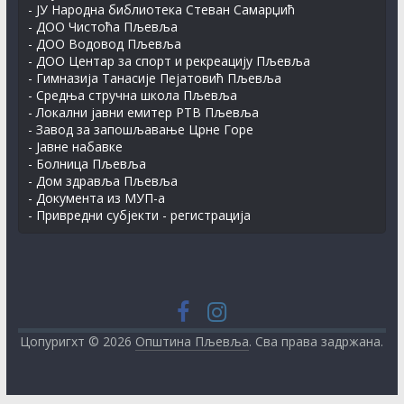
- ЈУ Народна библиотека Стеван Самарџић
- ДОО Чистоћа Пљевља
- ДОО Водовод Пљевља
- ДОО Центар за спорт и рекреацију Пљевља
- Гимназија Танасије Пејатовић Пљевља
- Средња стручна школа Пљевља
- Локални јавни емитер РТВ Пљевља
- Завод за запошљавање Црне Горе
- Јавне набавке
- Болница Пљевља
- Дом здравља Пљевља
- Документа из МУП-а
- Привредни субјекти - регистрација
Цопyригхт © 2026
Општина Пљевља
. Сва права задржана.