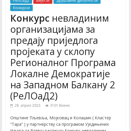
РеЛОаД2
Вијести
Друштвене дјелатности
Конкурси
Конкурс
невладиним
организацијама за
предају приједлога
пројеката у склопу
Регионалног Програма
Локалне Демократије
на Западном Балкану 2
(РеЛОаД2)
28. април 2023.
3101 Виеwс
Општине Пљевља, Мојковац и Колашин ( Кластер
“Тара” ) у партнерству са програмом Уједињених
Нација за Развој расписују Конкурс невладиним