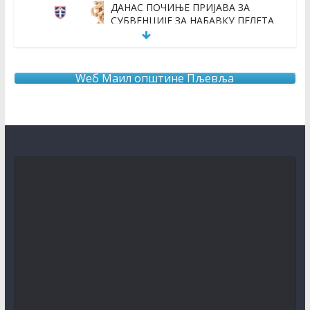
ДАНАС ПОЧИЊЕ ПРИЈАВА ЗА
СУБВЕНЦИЈЕ ЗА НАБАВКУ ПЕЛЕТА
3. август 2026.
Wеб Маил општине Пљевља
ОБАВЈЕШТЕЊЕ О продужењу рока за додјелу подршке
кроз мјеру “Програм прераде пољопривредних
производа “ за 2026.годину
3. август 2026.
КОНКУРС за књижевну награду за најбољу
необјављену књигу и за најбољу необјављену пјесму
о завичају
31. јул 2026.
О Б А В Ј Е Ш Т Е Њ Е
30. јул 2026.