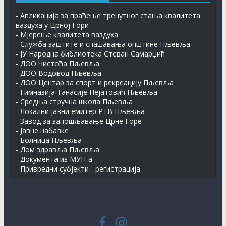
- Апликација за праћење тренутног стања квалитета
ваздуха у Црној Гори
- Мјерење квалитета ваздуха
- Служба заштите и спашавања општине Пљевља
- ЈУ Народна библиотека Стеван Самарџић
- ДОО Чистоћа Пљевља
- ДОО Водовод Пљевља
- ДОО Центар за спорт и рекреацију Пљевља
- Гимназија Танасије Пејатовић Пљевља
- Средња стручна школа Пљевља
- Локални јавни емитер РТВ Пљевља
- Завод за запошљавање Црне Горе
- Јавне набавке
- Болница Пљевља
- Дом здравља Пљевља
- Документа из МУП-а
- Привредни субјекти - регистрација