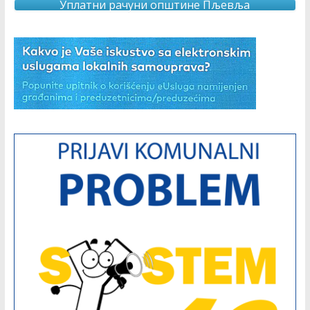
Уплатни рачуни општине Пљевља