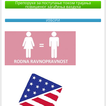
Препоруке за поступање током трајања
повишеног загађења ваздуха
ИЗБОРИ