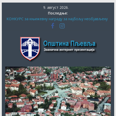
Скип
9. август 2026.
то
Последње:
цонтент
КОНКУРС за књижевну награду за најбољу необјављену
књигу и за најбољу необјављену пјесму о завичају
ПЉЕВАЉСКИ ФЕСТИВАЛ КЊИГЕ
Општина
СЕКРЕТАРИЈАТ ЗА КУЛТУРУ, СОЦИЈАЛНА И ДРУГА
ПИТАЊА ОБЕЗБИЈЕДИО ДОДАТНА СРЕДСТВА ЗА
ЈУБИЛАРНУ МАНИФЕСТАЦИЈУ „40. ДАНИ ХУМОРА И
Пљевља
САТИРЕ ВУКО БЕЗАРЕВИЋ“
ДАНАС ПОЧИЊЕ ПРИЈАВА ЗА СУБВЕНЦИЈЕ ЗА НАБАВКУ
ПЕЛЕТА
ОБАВЈЕШТЕЊЕ О продужењу рока за додјелу подршке
кроз мјеру “Програм прераде пољопривредних производа
“ за 2026.годину