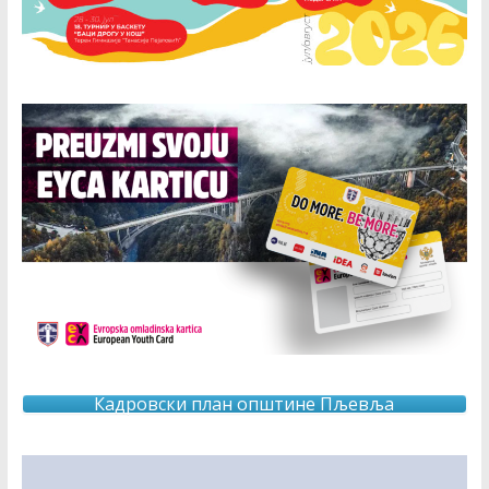
Кадровски план општине Пљевља