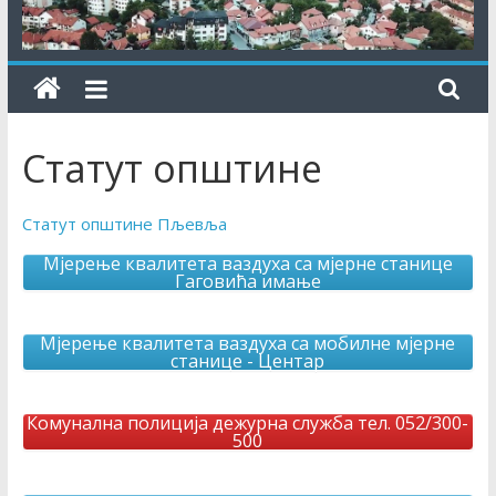
Статут општине
Статут општине Пљевља
Мјерење квалитета ваздуха са мјерне станице
Гаговића имање
Мјерење квалитета ваздуха са мобилне мјерне
станице - Центар
Комунална полиција дежурна служба тел. 052/300-
500