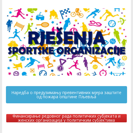
Наредба о предузимању превентивних мјера заштите
од пожара општине Пљевља
Финансирање редовног рада политичких субјеката и
женских организација у политичким субјектима