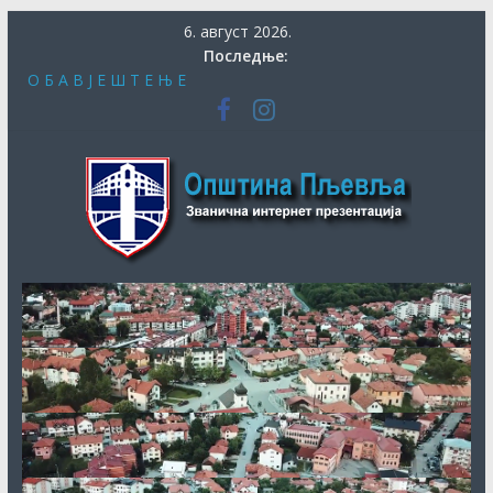
Скип
6. август 2026.
то
Последње:
цонтент
О Б А В Ј Е Ш Т Е Њ Е
СЕКРЕТАРИЈАТ ЗА КУЛТУРУ, СОЦИЈАЛНА И ДРУГА
ПИТАЊА ОБЕЗБИЈЕДИО ДОДАТНА СРЕДСТВА ЗА
Општина
ЈУБИЛАРНУ МАНИФЕСТАЦИЈУ „40. ДАНИ ХУМОРА И
САТИРЕ ВУКО БЕЗАРЕВИЋ“
ДАНАС ПОЧИЊЕ ПРИЈАВА ЗА СУБВЕНЦИЈЕ ЗА НАБАВКУ
Пљевља
ПЕЛЕТА
ОБАВЈЕШТЕЊЕ О продужењу рока за додјелу подршке
кроз мјеру “Програм прераде пољопривредних производа
“ за 2026.годину
КОНКУРС за књижевну награду за најбољу необјављену
књигу и за најбољу необјављену пјесму о завичају