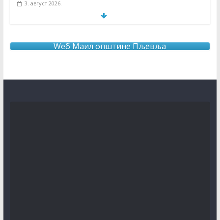
3. август 2026.
КОНКУРС за књижевну награду за најбољу
необјављену књигу и за најбољу необјављену пјесму
о завичају
Wеб Маил општине Пљевља
31. јул 2026.
О Б А В Ј Е Ш Т Е Њ Е
30. јул 2026.
Отворени поступак јавне набавке радова –
Адаптација путне инфраструктуре по партијама
30. јул 2026.
Отворени поступак јавне набавке радова – Санација и
пресвлачење локалних путева асфалтним застором
(шифра поступка: 115538, објављен дана 20.5.2026.
године).
30. јул 2026.