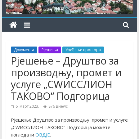
Документа
Рјешења
Уређење простора
Рјешење – Друштво за
производњу, промет и
услуге „СWИССЛИОН
ТАКОВО“ Подгорица
6. март 2023.
876 Виеwс
Рјешење Друштво за производњу, промет и услуге
„СWИССЛИОН ТАКОВО“ Подгорица можете
погледати
ОВДЈЕ
.