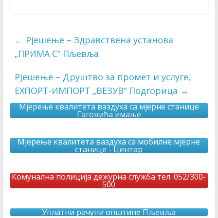
←
Рјешење – Здравствена установа
„ПРИМА С“ Пљевља
Рјешење – Друштво за промет и услуге,
ЕXПОРТ-ИМПОРТ „ВЕЗУВ“ Подгорица
→
Мјерење квалитета ваздуха са мјерне станице
Гаговића имање
Мјерење квалитета ваздуха са мобилне мјерне
станице - Центар
Комунална полиција дежурна служба тел. 052/300-
500
Уплатни рачуни општине Пљевља