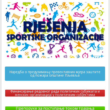
Наредба о предузимању превентивних мјера заштите
од пожара општине Пљевља
Финансирање редовног рада политичких субјеката и
женских организација у политичким субјектима
Препоруке за поступање током трајања