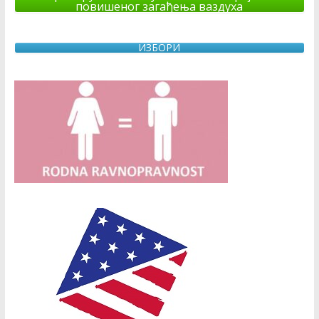
повишеног загађења ваздуха
ИЗБОРИ