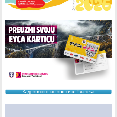
Кадровски план општине Пљевља