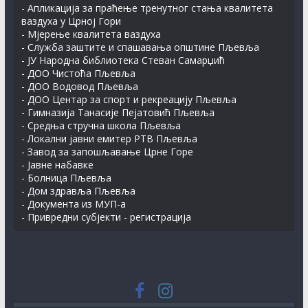
- Апликација за праћење тренутног стања квалитета
ваздуха у Црној Гори
- Мјерење квалитета ваздуха
- Служба заштите и спашавања општине Пљевља
- ЈУ Народна библиотека Стеван Самарџић
- ДОО Чистоћа Пљевља
- ДОО Водовод Пљевља
- ДОО Центар за спорт и рекреацију Пљевља
- Гимназија Танасије Пејатовић Пљевља
- Средња стручна школа Пљевља
- Локални јавни емитер РТВ Пљевља
- Завод за запошљавање Црне Горе
- Јавне набавке
- Болница Пљевља
- Дом здравља Пљевља
- Документа из МУП-а
- Привредни субјекти - регистрација