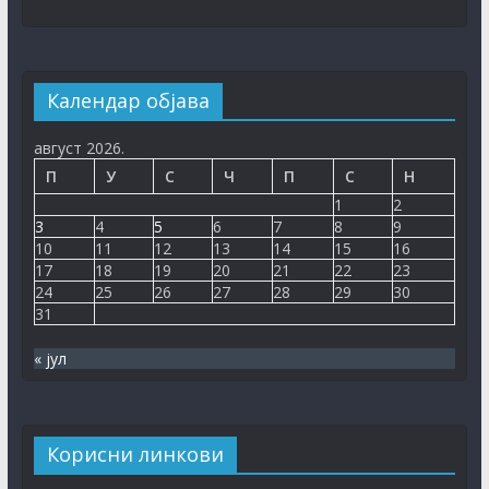
Рјешење – Остојић Слободан
30. јул 2026.
Календар објава
Рјешење – Клепо Џенана
30. јул 2026.
август 2026.
П
У
С
Ч
П
С
Н
Рјешење – Драгаш Рајко
1
2
30. јул 2026.
3
4
5
6
7
8
9
10
11
12
13
14
15
16
СЕКРЕТАРИЈАТ ЗА КУЛТУРУ,
17
18
19
20
21
22
23
СОЦИЈАЛНА И ДРУГА ПИТАЊА
24
25
26
27
28
29
30
ОБЕЗБИЈЕДИО ДОДАТНА СРЕДСТВА
31
ЗА ЈУБИЛАРНУ МАНИФЕСТАЦИЈУ
„40. ДАНИ ХУМОРА И САТИРЕ ВУКО
« јул
БЕЗАРЕВИЋ“
5. август 2026.
Корисни линкови