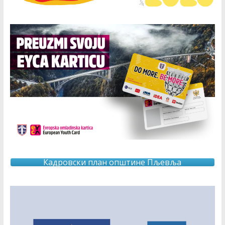
Кадровски план општине Пљевља