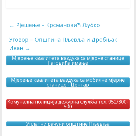
←
Рјешење – Крсмановић Љубко
Уговор – Општина Пљевља и Дробњак
Иван
→
Мјерење квалитета ваздуха са мјерне станице
Гаговића имање
Мјерење квалитета ваздуха са мобилне мјерне
станице - Центар
Комунална полиција дежурна служба тел. 052/300-
500
Уплатни рачуни општине Пљевља