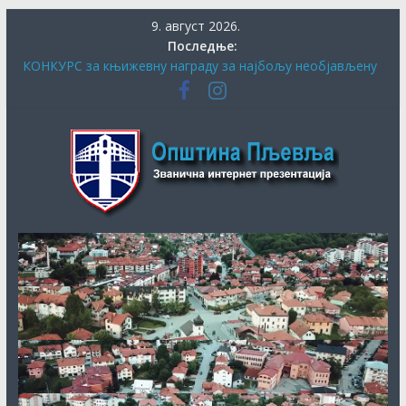
Скип
9. август 2026.
то
Последње:
цонтент
КОНКУРС за књижевну награду за најбољу необјављену
књигу и за најбољу необјављену пјесму о завичају
ПЉЕВАЉСКИ ФЕСТИВАЛ КЊИГЕ
Општина
СЕКРЕТАРИЈАТ ЗА КУЛТУРУ, СОЦИЈАЛНА И ДРУГА
ПИТАЊА ОБЕЗБИЈЕДИО ДОДАТНА СРЕДСТВА ЗА
ЈУБИЛАРНУ МАНИФЕСТАЦИЈУ „40. ДАНИ ХУМОРА И
Пљевља
САТИРЕ ВУКО БЕЗАРЕВИЋ“
ДАНАС ПОЧИЊЕ ПРИЈАВА ЗА СУБВЕНЦИЈЕ ЗА НАБАВКУ
ПЕЛЕТА
ОБАВЈЕШТЕЊЕ О продужењу рока за додјелу подршке
кроз мјеру “Програм прераде пољопривредних производа
“ за 2026.годину