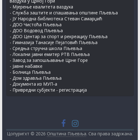
ваздуха у Црној Гори
- Мјерење квалитета ваздуха
- Служба заштите и спашавања општине Пљевља
- ЈУ Народна библиотека Стеван Самарџић
- ДОО Чистоћа Пљевља
- ДОО Водовод Пљевља
- ДОО Центар за спорт и рекреацију Пљевља
- Гимназија Танасије Пејатовић Пљевља
- Средња стручна школа Пљевља
- Локални јавни емитер РТВ Пљевља
- Завод за запошљавање Црне Горе
- Јавне набавке
- Болница Пљевља
- Дом здравља Пљевља
- Документа из МУП-а
- Привредни субјекти - регистрација
Цопyригхт © 2026
Општина Пљевља
. Сва права задржана.