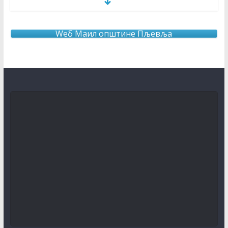
3. август 2026.
Wеб Маил општине Пљевља
ОБАВЈЕШТЕЊЕ О продужењу рока за додјелу подршке
кроз мјеру “Програм прераде пољопривредних
производа “ за 2026.годину
3. август 2026.
КОНКУРС за књижевну награду за најбољу
необјављену књигу и за најбољу необјављену пјесму
о завичају
31. јул 2026.
О Б А В Ј Е Ш Т Е Њ Е
30. јул 2026.
Отворени поступак јавне набавке радова –
Адаптација путне инфраструктуре по партијама