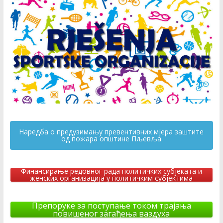
Наредба о предузимању превентивних мјера заштите
од пожара општине Пљевља
Финансирање редовног рада политичких субјеката и
женских организација у политичким субјектима
Препоруке за поступање током трајања
повишеног загађења ваздуха