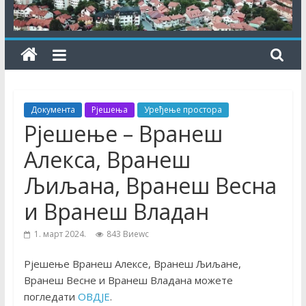
Документа
Рјешења
Уређење простора
Рјешење – Вранеш
Алекса, Вранеш
Љиљана, Вранеш Весна
и Вранеш Владан
1. март 2024.
843 Виеwс
Рјешење Вранеш Алексе, Вранеш Љиљане,
Вранеш Весне и Вранеш Владана можете
погледати
ОВДЈЕ
.