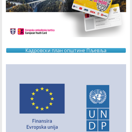
Кадровски план општине Пљевља