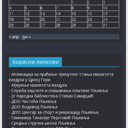
1
2
3
Рјешење – Остојић Слободан
4
5
6
7
8
9
10
30. јул 2026.
11
12
13
14
15
16
17
18
19
20
21
22
23
24
Рјешење – Клепо Џенана
25
26
27
28
29
30
31
30. јул 2026.
« апр
јун »
ПЉЕВАЉСКИ ФЕСТИВАЛ КЊИГЕ
7. август 2026.
Корисни линкови
- Апликација за праћење тренутног стања квалитета
ваздуха у Црној Гори
- Мјерење квалитета ваздуха
- Служба заштите и спашавања општине Пљевља
- ЈУ Народна библиотека Стеван Самарџић
- ДОО Чистоћа Пљевља
- ДОО Водовод Пљевља
- ДОО Центар за спорт и рекреацију Пљевља
- Гимназија Танасије Пејатовић Пљевља
- Средња стручна школа Пљевља