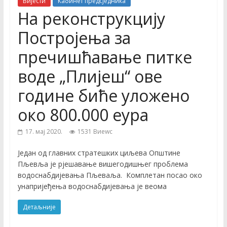
Вијести
Кабинет предсједника
На реконструкцију
Постројења за
пречишћавање питке
воде „Плијеш“ ове
године биће уложено
око 800.000 еура
17. мај 2020.
1531 Виеwс
Један од главних стратешких циљева Општине
Пљевља је рјешавање вишегодишњег проблема
водоснабдијевања Пљеваља. Комплетан посао око
унапријеђења водоснабдијевања је веома
Детаљније