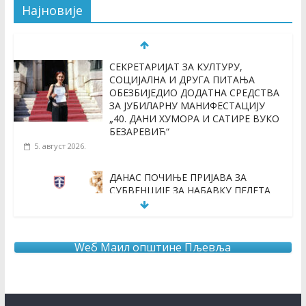
Најновије
СЕКРЕТАРИЈАТ ЗА КУЛТУРУ,
СОЦИЈАЛНА И ДРУГА ПИТАЊА
ОБЕЗБИЈЕДИО ДОДАТНА СРЕДСТВА
ЗА ЈУБИЛАРНУ МАНИФЕСТАЦИЈУ
„40. ДАНИ ХУМОРА И САТИРЕ ВУКО
БЕЗАРЕВИЋ“
5. август 2026.
ДАНАС ПОЧИЊЕ ПРИЈАВА ЗА
СУБВЕНЦИЈЕ ЗА НАБАВКУ ПЕЛЕТА
3. август 2026.
Wеб Маил општине Пљевља
ОБАВЈЕШТЕЊЕ О продужењу рока за додјелу подршке
кроз мјеру “Програм прераде пољопривредних
производа “ за 2026.годину
3. август 2026.