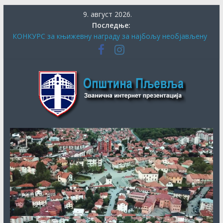
Скип
9. август 2026.
то
Последње:
цонтент
КОНКУРС за књижевну награду за најбољу необјављену
књигу и за најбољу необјављену пјесму о завичају
ПЉЕВАЉСКИ ФЕСТИВАЛ КЊИГЕ
Општина
СЕКРЕТАРИЈАТ ЗА КУЛТУРУ, СОЦИЈАЛНА И ДРУГА
ПИТАЊА ОБЕЗБИЈЕДИО ДОДАТНА СРЕДСТВА ЗА
ЈУБИЛАРНУ МАНИФЕСТАЦИЈУ „40. ДАНИ ХУМОРА И
Пљевља
САТИРЕ ВУКО БЕЗАРЕВИЋ“
ДАНАС ПОЧИЊЕ ПРИЈАВА ЗА СУБВЕНЦИЈЕ ЗА НАБАВКУ
ПЕЛЕТА
ОБАВЈЕШТЕЊЕ О продужењу рока за додјелу подршке
кроз мјеру “Програм прераде пољопривредних производа
“ за 2026.годину