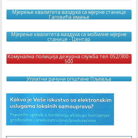
Мјерење квалитета ваздуха са мјерне станице
Гаговића имање
Мјерење квалитета ваздуха са мобилне мјерне
станице - Центар
Комунална полиција дежурна служба тел. 052/300-
500
Уплатни рачуни општине Пљевља