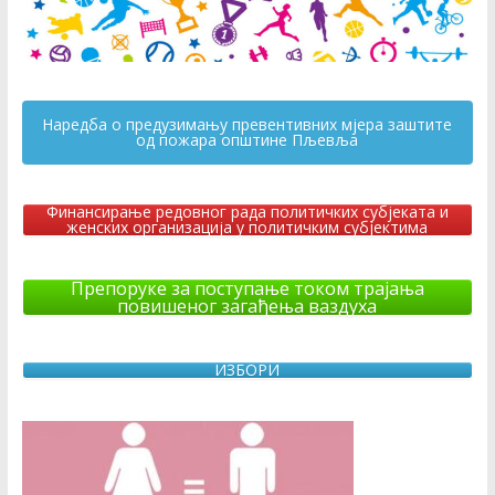
Наредба о предузимању превентивних мјера заштите
од пожара општине Пљевља
Финансирање редовног рада политичких субјеката и
женских организација у политичким субјектима
Препоруке за поступање током трајања
повишеног загађења ваздуха
ИЗБОРИ