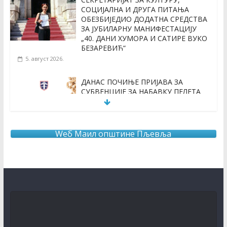
СОЦИЈАЛНА И ДРУГА ПИТАЊА
ОБЕЗБИЈЕДИО ДОДАТНА СРЕДСТВА
ЗА ЈУБИЛАРНУ МАНИФЕСТАЦИЈУ
„40. ДАНИ ХУМОРА И САТИРЕ ВУКО
БЕЗАРЕВИЋ“
5. август 2026.
ДАНАС ПОЧИЊЕ ПРИЈАВА ЗА
СУБВЕНЦИЈЕ ЗА НАБАВКУ ПЕЛЕТА
3. август 2026.
Wеб Маил општине Пљевља
ОБАВЈЕШТЕЊЕ О продужењу рока за додјелу подршке
кроз мјеру “Програм прераде пољопривредних
производа “ за 2026.годину
3. август 2026.
КОНКУРС за књижевну награду за најбољу
необјављену књигу и за најбољу необјављену пјесму
о завичају
31. јул 2026.