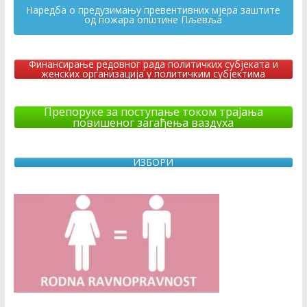
Наредба о предузимању превентивних мјера заштите
од пожара општине Пљевља
Финансирање редовног рада политичких субјеката и
женских организација у политичким субјектима
Препоруке за поступање током трајања
повишеног загађења ваздуха
ИЗБОРИ