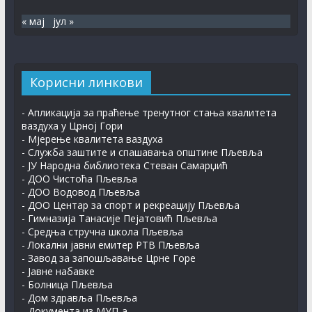
30. јул 2026.
« мај
јул »
ПЉЕВАЉСКИ ФЕСТИВАЛ КЊИГЕ
7. август 2026.
Корисни линкови
- Апликација за праћење тренутног стања квалитета
ваздуха у Црној Гори
- Мјерење квалитета ваздуха
- Служба заштите и спашавања општине Пљевља
- ЈУ Народна библиотека Стеван Самарџић
- ДОО Чистоћа Пљевља
- ДОО Водовод Пљевља
- ДОО Центар за спорт и рекреацију Пљевља
- Гимназија Танасије Пејатовић Пљевља
- Средња стручна школа Пљевља
- Локални јавни емитер РТВ Пљевља
- Завод за запошљавање Црне Горе
- Јавне набавке
- Болница Пљевља
- Дом здравља Пљевља
- Документа из МУП-а