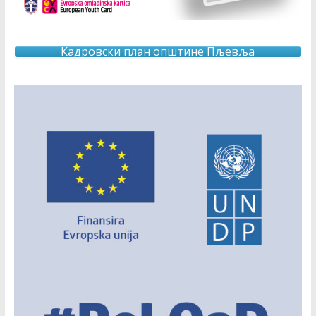
Кадровски план општине Пљевља