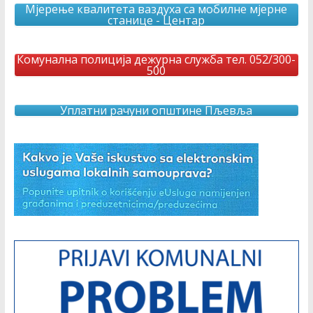
Мјерење квалитета ваздуха са мобилне мјерне
станице - Центар
Комунална полиција дежурна служба тел. 052/300-
500
Уплатни рачуни општине Пљевља