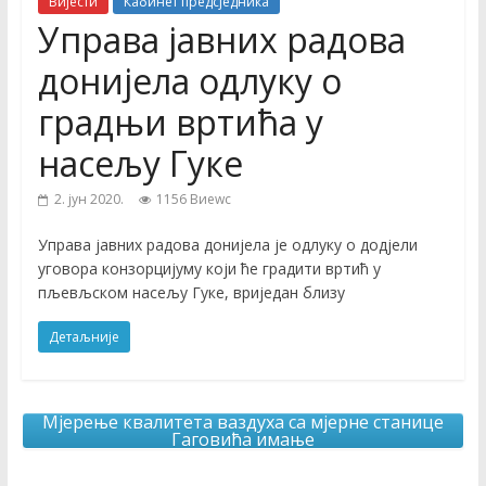
Вијести
Кабинет предсједника
Управа јавних радова
донијела одлуку о
градњи вртића у
насељу Гуке
2. јун 2020.
1156 Виеwс
Управа јавних радова донијела је одлуку о додјели
уговора конзорцијуму који ће градити вртић у
пљевљском насељу Гуке, вриједан близу
Детаљније
Мјерење квалитета ваздуха са мјерне станице
Гаговића имање