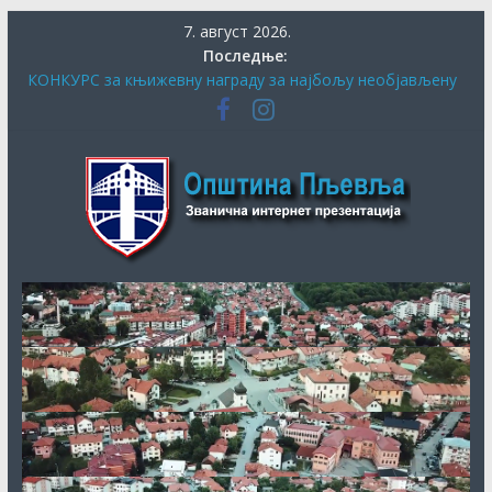
Скип
7. август 2026.
то
Последње:
цонтент
КОНКУРС за књижевну награду за најбољу необјављену
књигу и за најбољу необјављену пјесму о завичају
ПЉЕВАЉСКИ ФЕСТИВАЛ КЊИГЕ
Општина
СЕКРЕТАРИЈАТ ЗА КУЛТУРУ, СОЦИЈАЛНА И ДРУГА
ПИТАЊА ОБЕЗБИЈЕДИО ДОДАТНА СРЕДСТВА ЗА
ЈУБИЛАРНУ МАНИФЕСТАЦИЈУ „40. ДАНИ ХУМОРА И
Пљевља
САТИРЕ ВУКО БЕЗАРЕВИЋ“
ДАНАС ПОЧИЊЕ ПРИЈАВА ЗА СУБВЕНЦИЈЕ ЗА НАБАВКУ
ПЕЛЕТА
ОБАВЈЕШТЕЊЕ О продужењу рока за додјелу подршке
кроз мјеру “Програм прераде пољопривредних производа
“ за 2026.годину