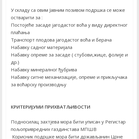
У складу са овим Јавним позивом подршка се може
остварити за :
Постојеће засаде јагодастог воћа у виду директног
плаћања
Транспорт плодова јагодастог воћа и берача
Набавку садног материјала
Набавку опреме за засаде ( стубови,жице, фолије и
др.)
Набавку минералног ђубрива
Набавку ситне механизације, опреме и прикључака
за воћарску производњу
КРИТЕРИЈУМИ ПРИХВАТЉИВОСТИ
Подносилац захтјева мора бити уписан у Регистар
пољопривредних газдинстава МПШВ
Корисник подршке мора бити држављанин Црне