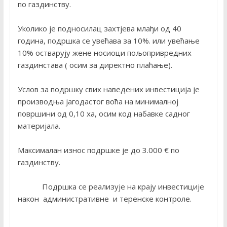
по газдинству.
Уколико је подносилац захтјева млађи од 40
година, подршка се увећава за 10%. или увећање
10% остварују жене носиоци пољопривредних
газдинстава ( осим за директно плаћање).
Услов за подршку свих наведених инвестиција је
производња јагодастог воћа на минималној
површини од 0,10 ха, осим код набавке садног
материјала.
Максималан износ подршке је до 3.000 € по
газдинству.
Подршка се реализује на крају инвестиције
након административне и теренске контроле.