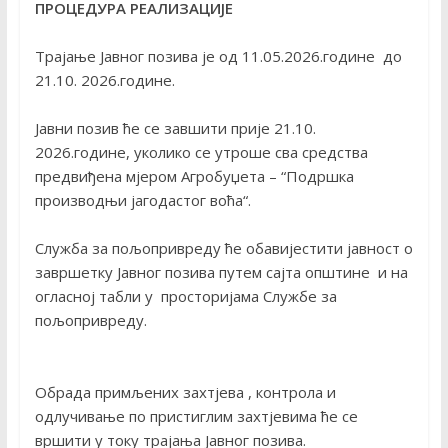
ПРОЦЕДУРА РЕАЛИЗАЦИЈЕ
Трајање Јавног позива је од 11.05.2026.године до
21.10. 2026.године.
Јавни позив ће се завшити прије 21.10.
2026.године, уколико се утроше сва средства
предвиђена мјером Агробуџета – “Подршка
производњи јагодастог воћа“.
Служба за пољопривреду ће обавијестити јавност о
завршетку Јавног позива путем сајта општине и на
огласној табли у просторијама Службе за
пољопривреду.
Обрада примљених захтјева , контрола и
одлучивање по пристиглим захтјевима ће се
вршити у току трајања Јавног позива.