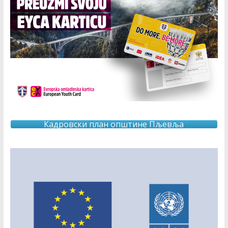
Кадровски план општине Пљевља