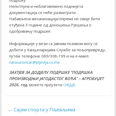
подршку.
Непотпуна и неблаговемено поднијета
документација се неће разматрати.
Набављена механизација/опрема не смије бити
отуђена 3 године од доношења Рјешења о
одобравању подршке .
Информације у вези са Јавним позивом могу се
добити у Канцеларијама Службе за пољопривреду,
путем телефона: 069/308-199 и на е-маил:.
natasa.loncar@pljevlja.co.me
ЗАХТЈЕВ ЗА ДОДЈЕЛУ ПОДРШКЕ
“ПОДРШКА
ПРОИЗВОДЊИ ЈАГОДАСТОГ ВОЋА” – АГРОБУЏЕТ
2026. год.
можете преузети
ОВДЈЕ
.
←
Сајам спорта у Пљевљима