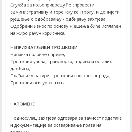
Служба за пољопривреду ће спровести
административну и теренску контролу, и донијети
рјешење о одобравању / одбијању захтјева.
Одобрени износ по основу Рјешења биће исплаћен
на жиро рачун корисника.
НЕПРИХВАТЉИВИ ТРОШКОВИ
Набавка половне опреме,
Трошкови увоза, транспорта, царина и осталих
дажбина,
Плаћање у натури, трошкови сопственог рада,
Трошкови осигурања и сл.
НАПОМЕНЕ
Подносилац захтјева одговара за тачност података
и документације за остваривање права на