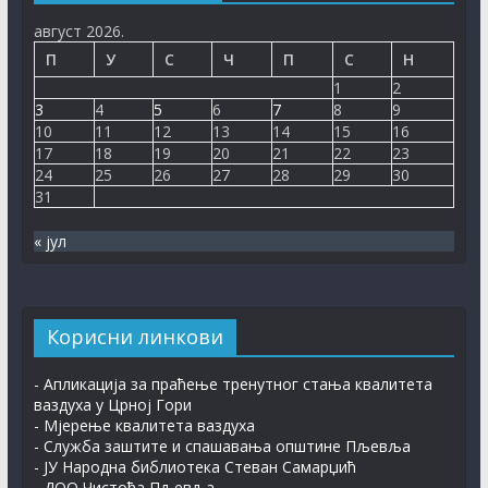
(шифра поступка: 115538, објављен дана 20.5.2026.
године).
август 2026.
30. јул 2026.
П
У
С
Ч
П
С
Н
1
2
Рјешење – Остојић Слободан
3
4
5
6
7
8
9
30. јул 2026.
10
11
12
13
14
15
16
17
18
19
20
21
22
23
Рјешење – Клепо Џенана
24
25
26
27
28
29
30
31
30. јул 2026.
« јул
ПЉЕВАЉСКИ ФЕСТИВАЛ КЊИГЕ
7. август 2026.
Корисни линкови
- Апликација за праћење тренутног стања квалитета
ваздуха у Црној Гори
- Мјерење квалитета ваздуха
- Служба заштите и спашавања општине Пљевља
- ЈУ Народна библиотека Стеван Самарџић
- ДОО Чистоћа Пљевља