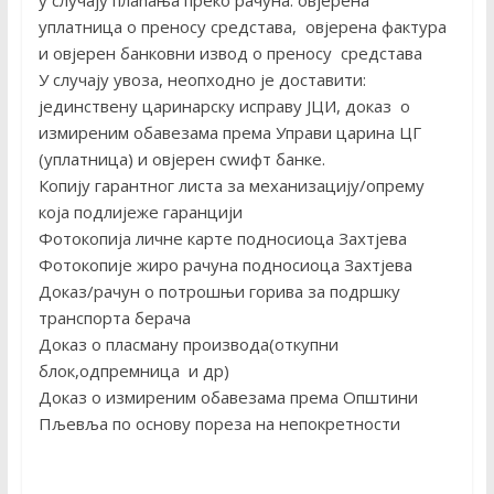
у случају плаћања преко рачуна: овјерена
уплатница о преносу средстава, овјерена фактура
и овјерен банковни извод о преносу средстава
У случају увоза, неопходно је доставити:
јединствену царинарску исправу ЈЦИ, доказ о
измиреним обавезама према Управи царина ЦГ
(уплатница) и овјерен сwифт банке.
Копију гарантног листа за механизацију/опрему
која подлијеже гаранцији
Фотокопија личне карте подносиоца Захтјева
Фотокопије жиро рачуна подносиоца Захтјева
Доказ/рачун о потрошњи горива за подршку
транспорта берача
Доказ о пласману производа(откупни
блок,одпремница и др)
Доказ о измиреним обавезама према Општини
Пљевља по основу пореза на непокретности