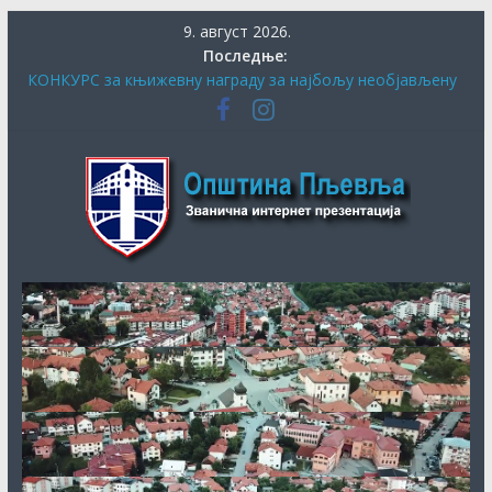
Скип
9. август 2026.
то
Последње:
цонтент
КОНКУРС за књижевну награду за најбољу необјављену
књигу и за најбољу необјављену пјесму о завичају
ПЉЕВАЉСКИ ФЕСТИВАЛ КЊИГЕ
Општина
СЕКРЕТАРИЈАТ ЗА КУЛТУРУ, СОЦИЈАЛНА И ДРУГА
ПИТАЊА ОБЕЗБИЈЕДИО ДОДАТНА СРЕДСТВА ЗА
ЈУБИЛАРНУ МАНИФЕСТАЦИЈУ „40. ДАНИ ХУМОРА И
Пљевља
САТИРЕ ВУКО БЕЗАРЕВИЋ“
ДАНАС ПОЧИЊЕ ПРИЈАВА ЗА СУБВЕНЦИЈЕ ЗА НАБАВКУ
ПЕЛЕТА
ОБАВЈЕШТЕЊЕ О продужењу рока за додјелу подршке
кроз мјеру “Програм прераде пољопривредних производа
“ за 2026.годину