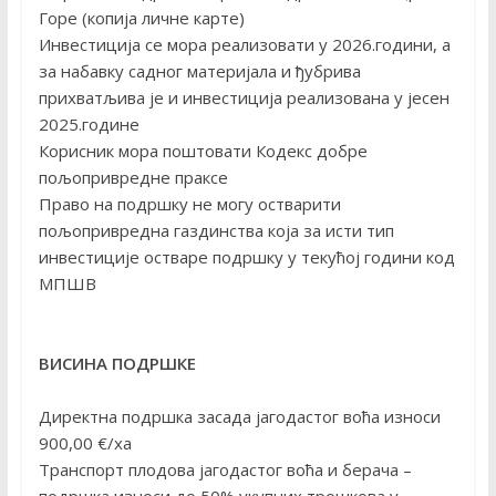
Горе (копија личне карте)
Инвестиција се мора реализовати у 2026.години, а
за набавку садног материјала и ђубрива
прихватљива је и инвестиција реализована у јесен
2025.године
Корисник мора поштовати Кодекс добре
пољопривредне праксе
Право на подршку не могу остварити
пољопривредна газдинства која за исти тип
инвестиције остваре подршку у текућој години код
МПШВ
ВИСИНА
ПОДРШКЕ
Директна подршка засада јагодастог воћа износи
900,00 €/ха
Транспорт плодова јагодастог воћа и берача –