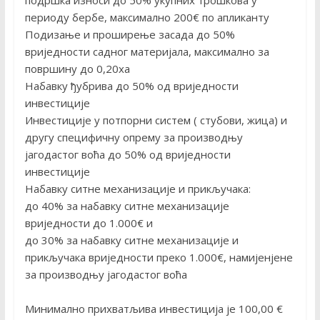
подршка износи до 50% укупних трошкова у
периоду бербе, максимално 200€ по апликанту
Подизање и проширење засада до 50%
вриједности садног материјала, максимално за
површину до 0,20ха
Набавку ђубрива до 50% од вриједности
инвестиције
Инвестиције у потпорни систем ( стубови, жица) и
другу специфичну опрему за производњу
јагодастог воћа до 50% од вриједности
инвестиције
Набавку ситне механизације и прикључака:
до 40% за набавку ситне механизације
вриједности до 1.000€ и
до 30% за набавку ситне механизације и
прикључака вриједности преко 1.000€, намијенјене
за производњу јагодастог воћа
Минимално прихватљива инвестиција је 100,00 €