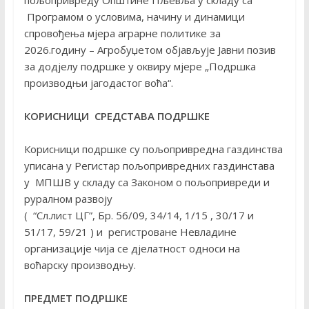
пољопривреду Општине Пљевља у складу са
Програмом о условима, начину и динамици
спровођења мјера аграрне политике за
2026.годину – Агробуџетом објављује Јавни позив
за додјелу подршке у оквиру мјере „Подршка
производњи јагодастог воћа“.
КОРИСНИЦИ СРЕДСТАВА ПОДРШКЕ
Корисници подршке су пољопривредна газдинства
уписана у Регистар пољопривредних газдинстава
у МПШВ у складу са Законом о пољопривреди и
руралном развоју
( “Сл.лист ЦГ”, Бр. 56/09, 34/14, 1/15 , 30/17 и
51/17, 59/21 ) и регистроване Невладине
организације чија се дјелатност односи на
воћарску производњу.
ПРЕДМЕТ ПОДРШКЕ