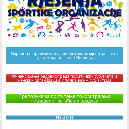
Наредба о предузимању превентивних мјера заштите
од пожара општине Пљевља
Финансирање редовног рада политичких субјеката и
женских организација у политичким субјектима
Препоруке за поступање током трајања
повишеног загађења ваздуха
ИЗБОРИ