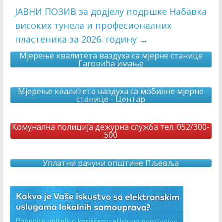
ЈАВНИ ПОЗИВ за додјелу подршке Набавка
високих тунела и професионалних
пластеника за 2026. годину
→
Мјерење квалитета ваздуха са мјерне станице
Гаговића имање
Мјерење квалитета ваздуха са мобилне мјерне
станице - Центар
Комунална полиција дежурна служба тел. 052/300-
500
Уплатни рачуни општине Пљевља