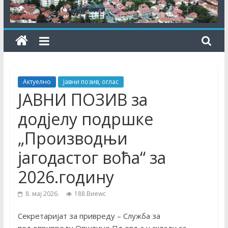
Актуелно
Јавни позив, оглас
ЈАВНИ ПОЗИВ за
додјелу подршке
„Производњи
јагодастог воћа“ за
2026.годину
8. мај 2026.
188 Виеwс
Секретаријат за привреду – Служба за