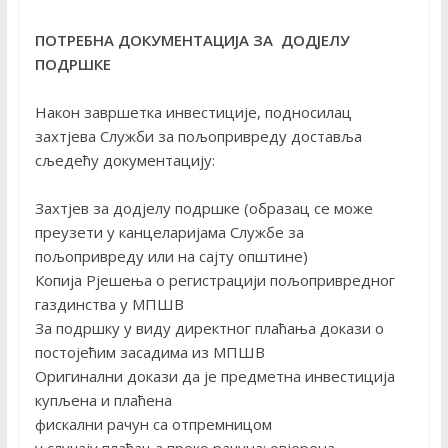
ПОТРЕБНА ДОКУМЕНТАЦИЈА ЗА ДОДЈЕЛУ
ПОДРШКЕ
Након завршетка инвестиције, подносилац
захтјева Служби за пољопривреду доставља
сљедећу документацију:
Захтјев за додјелу подршке (образац се може
преузети у канцеларијама Службе за
пољопривреду или на сајту општине)
Копија Рјешења о регистрацији пољопривредног
газдинства у МПШВ
За подршку у виду директног плаћања докази о
постојећим засадима из МПШВ
Оригинални докази да је предметна инвестиција
купљена и плаћена
фискални рачун са отпремницом